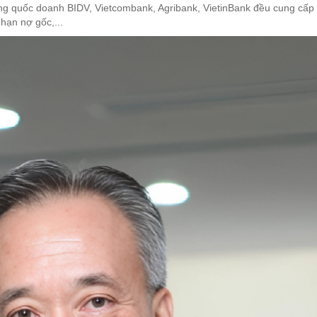
g quốc doanh BIDV, Vietcombank, Agribank, VietinBank đều cung cấp g
hạn nợ gốc,...