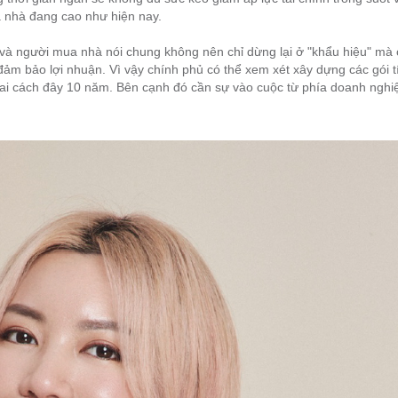
á nhà đang cao như hiện nay.
 và người mua nhà nói chung không nên chỉ dừng lại ở "khẩu hiệu" mà 
 đảm bảo lợi nhuận. Vì vậy chính phủ có thể xem xét xây dựng các gói 
khai cách đây 10 năm. Bên cạnh đó cần sự vào cuộc từ phía doanh nghi