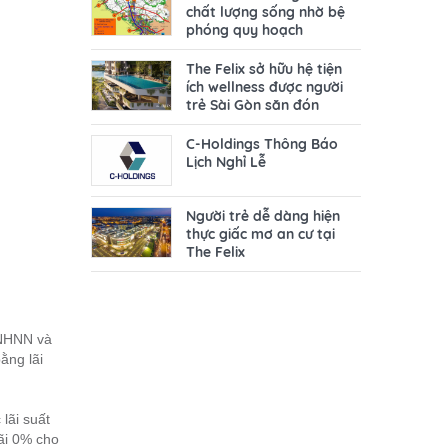
chất lượng sống nhờ bệ
phóng quy hoạch
The Felix sở hữu hệ tiện
ích wellness được người
trẻ Sài Gòn săn đón
C-Holdings Thông Báo
Lịch Nghỉ Lễ
Người trẻ dễ dàng hiện
thực giấc mơ an cư tại
The Felix
 NHNN và
ằng lãi
lãi suất
ãi 0% cho