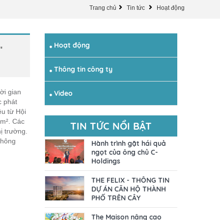
Trang chủ
Tin tức
Hoạt động
Hoạt động
"
Thông tin công ty
ời gian
Video
c phát
ệu từ Hội
/m². Các
TIN TỨC NỔI BẬT
ị trường.
không
Hành trình gặt hái quả
ngọt của ông chủ C-
Holdings
THE FELIX - THÔNG TIN
DỰ ÁN CĂN HỘ THÀNH
PHỐ TRÊN CÂY
The Maison nâng cao