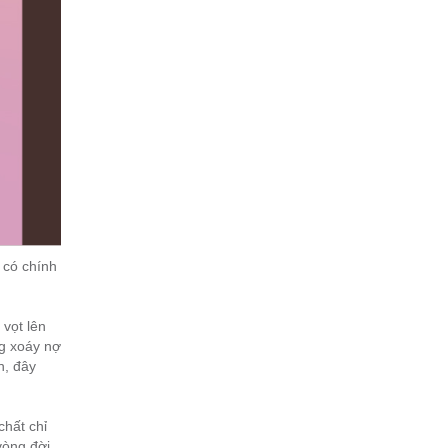
 có chính
 vọt lên
ng xoáy nợ
n, đây
hất chỉ
vòng đời