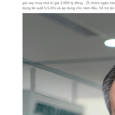
gói vay mua nhà trị giá 3.000 tỷ đồng…Ở nhóm ngân hàn
dụng lãi suất 5,5-6% và áp dụng cho năm đầu, hỗ trợ ân 