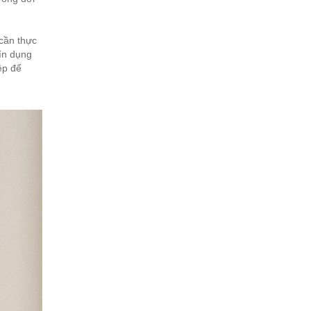
cần thực
tín dụng
ệp để