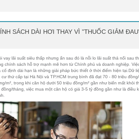
NH SÁCH DÀI HƠI THAY VÌ "THUỐC GIẢM ĐAU
ay lãi suất siêu thấp nhưng ẩn sau đó là nỗi lo lãi suất thả nổi sau th
ững chính sách hỗ trợ mạnh mẽ hơn từ Chính phủ và doanh nghiệp. Việ
 cố định dài hạn là những giải pháp bức thiết ở thời điểm hiện tại.Dữ li
 cư thứ cấp tại Hà Nội và TP.HCM trung bình đã đạt 70 - 80 triệu đồng
g/m², trong khi căn hộ dưới 50 triệu đồng/m² gần như biến mất khỏi th
u đồng/tháng, việc mua một căn hộ có giá 3-5 tỷ đồng gần như là điều 
nh.