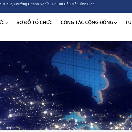
, KP12, Phường Chánh Nghĩa, TP. Thủ Dầu Một, Tỉnh Bình
TỨC
SƠ ĐỒ TỔ CHỨC
CÔNG TÁC CỘNG ĐỒNG
TU