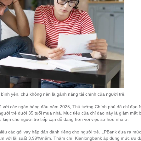
 bình yên, chứ không nên là gánh nặng tài chính của người trẻ.
phủ với các ngân hàng đầu năm 2025, Thủ tướng Chính phủ đã chỉ đạo
người trẻ dưới 35 tuổi mua nhà. Mục tiêu của chỉ đạo này là giảm mặt b
ều kiện cho người trẻ tiếp cận dễ dàng hơn với việc sở hữu nhà ở.
hiệu các gói vay hấp dẫn dành riêng cho người trẻ. LPBank đưa ra mức 
năm với lãi suất 3,99%/năm. Thậm chí, Kienlongbank áp dụng mức ưu đ