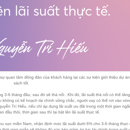
 sự quan tâm đông đảo của khách hàng tại các sự kiện giới thiệu dự án
sách tốt.
g 3-6 tháng đầu, sau đó sẽ thả nổi...Khi đó, lãi suất thả nổi có thể tăng
u không có kế hoạch tài chính vững chắc, người vay có thể rơi vào vò
uyễn Trí Hiếu, nếu chỉ áp dụng lãi suất ưu đãi trong một thời gian ngắ
n đầu thôi, thời gian sau thì lại bật lên lãi suất thực tế.
u vực miền Nam, nhận định mức lãi suất dưới 6% cho 3-6 tháng thực c
 thời gian ngắn sẽ không đủ sức kéo giảm áp lực tài chính trong suốt 