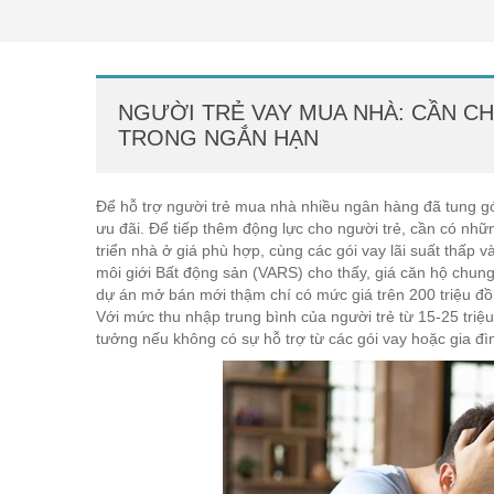
NGƯỜI TRẺ VAY MUA NHÀ: CẦN CHÍ
TRONG NGẮN HẠN
Để hỗ trợ người trẻ mua nhà nhiều ngân hàng đã tung gói v
ưu đãi. Để tiếp thêm động lực cho người trẻ, cần có nh
triển nhà ở giá phù hợp, cùng các gói vay lãi suất thấp và
môi giới Bất động sản (VARS) cho thấy, giá căn hộ chung
dự án mở bán mới thậm chí có mức giá trên 200 triệu đồn
Với mức thu nhập trung bình của người trẻ từ 15-25 triệ
tưởng nếu không có sự hỗ trợ từ các gói vay hoặc gia đì