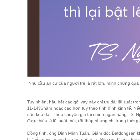
Nhu cầu an cư của người trẻ là rất lớn, minh chứng qua
Tuy nhiên, hầu hết các gói vay này chỉ ưu đãi lãi suất tron
11-14%/năm hoặc cao hơn tùy theo tình hình kinh tế. Nế
nần kéo dài. Theo chuyên gia tài chính ngân hàng TS. Ng
được hiểu là lãi suất mồi, rất thấp nhưng chỉ trong thời gia
Đồng tình, ông Đinh Minh Tuấn, Giám đốc Batdongsan kh
là "mồi nhử" mang tác dụng hô hào. Nếu ưu đãi vay trong