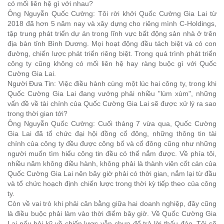
có mối liên hệ gì với nhau?
Ông Nguyễn Quốc Cường:
Tôi rời khởi Quốc Cường Gia Lai từ
2018 đã hơn 5 năm nay và xây dựng cho riêng mình C-Holdings,
tập trung phát triển dự án trong lĩnh vực bất động sản nhà ở trên
địa bàn tỉnh Bình Dương. Mọi hoạt động đều tách biệt và có con
đường, chiến lược phát triển riêng biệt. Trong quá trình phát triển
công ty cũng không có mối liên hệ hay ràng buộc gì với Quốc
Cường Gia Lai.
Người Đưa Tin: Việc điều hành cùng một lúc hai công ty, trong khi
Quốc Cường Gia Lai đang vướng phải nhiều "lùm xùm", những
vấn đề về tài chính của Quốc Cường Gia Lai sẽ được xử lý ra sao
trong thời gian tới?
Ông Nguyễn Quốc Cường:
Cuối tháng 7 vừa qua, Quốc Cường
Gia Lai đã tổ chức đại hội đồng cổ đông, những thông tin tài
chính của công ty đều được công bố và cổ đông cũng như những
người muốn tìm hiểu công tin đều có thể nắm được. Về phía tôi,
nhiều năm không điều hành, không phải là thành viên cốt cán của
Quốc Cường Gia Lai nên bây giờ phải có thời gian, nắm lại từ đầu
và tổ chức hoạch định chiến lược trong thời kỳ tiếp theo của công
ty.
Còn về vai trò khi phải cân bằng giữa hai doanh nghiệp, đây cũng
là điều buộc phải làm vào thời điểm bây giờ. Về Quốc Cường Gia
Lai nếu hỏi kỹ về chiến lược vẫn chưa để trả lời thấu đáo. Tôi sẽ