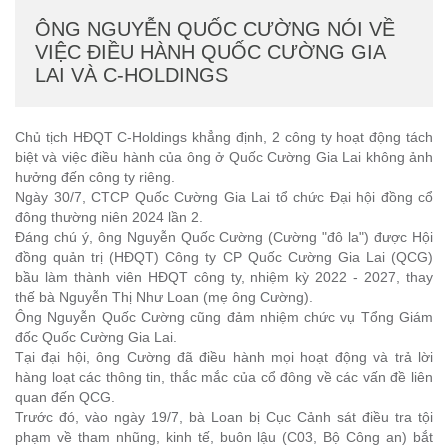
ÔNG NGUYỄN QUỐC CƯỜNG NÓI VỀ
VIỆC ĐIỀU HÀNH QUỐC CƯỜNG GIA
LAI VÀ C-HOLDINGS
Chủ tịch HĐQT C-Holdings khẳng định, 2 công ty hoạt động tách
biệt và việc điều hành của ông ở Quốc Cường Gia Lai không ảnh
hưởng đến công ty riêng.
Ngày 30/7, CTCP Quốc Cường Gia Lai tổ chức Đại hội đồng cổ
đông thường niên 2024 lần 2.
Đáng chú ý, ông Nguyễn Quốc Cường (Cường "đô la") được Hội
đồng quản trị (HĐQT) Công ty CP Quốc Cường Gia Lai (QCG)
bầu làm thành viên HĐQT công ty, nhiệm kỳ 2022 - 2027, thay
thế bà Nguyễn Thị Như Loan (mẹ ông Cường).
Ông Nguyễn Quốc Cường cũng đảm nhiệm chức vụ Tổng Giám
đốc Quốc Cường Gia Lai.
Tại đại hội, ông Cường đã điều hành mọi hoạt động và trả lời
hàng loạt các thông tin, thắc mắc của cổ đông về các vấn đề liên
quan đến QCG.
Trước đó, vào ngày 19/7, bà Loan bị Cục Cảnh sát điều tra tội
phạm về tham nhũng, kinh tế, buôn lậu (C03, Bộ Công an) bắt