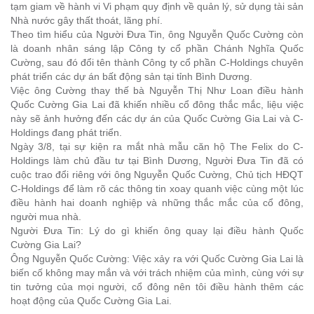
tạm giam về hành vi Vi phạm quy định về quản lý, sử dụng tài sản
Nhà nước gây thất thoát, lãng phí.
Theo tìm hiểu của Người Đưa Tin, ông Nguyễn Quốc Cường còn
là doanh nhân sáng lập Công ty cổ phần Chánh Nghĩa Quốc
Cường, sau đó đổi tên thành Công ty cổ phần C-Holdings chuyên
phát triển các dự án bất động sản tại tỉnh Bình Dương.
Việc ông Cường thay thế bà Nguyễn Thị Như Loan điều hành
Quốc Cường Gia Lai đã khiến nhiều cổ đông thắc mắc, liệu việc
này sẽ ảnh hưởng đến các dự án của Quốc Cường Gia Lai và C-
Holdings đang phát triển.
Ngày 3/8, tại sự kiện ra mắt nhà mẫu căn hộ The Felix do C-
Holdings làm chủ đầu tư tại Bình Dương, Người Đưa Tin đã có
cuộc trao đổi riêng với ông Nguyễn Quốc Cường, Chủ tịch HĐQT
C-Holdings để làm rõ các thông tin xoay quanh việc cùng một lúc
điều hành hai doanh nghiệp và những thắc mắc của cổ đông,
người mua nhà.
Người Đưa Tin: Lý do gì khiến ông quay lại điều hành Quốc
Cường Gia Lai?
Ông Nguyễn Quốc Cường:
Việc xảy ra với Quốc Cường Gia Lai là
biến cố không may mắn và với trách nhiệm của mình, cùng với sự
tin tưởng của mọi người, cổ đông nên tôi điều hành thêm các
hoạt động của Quốc Cường Gia Lai.