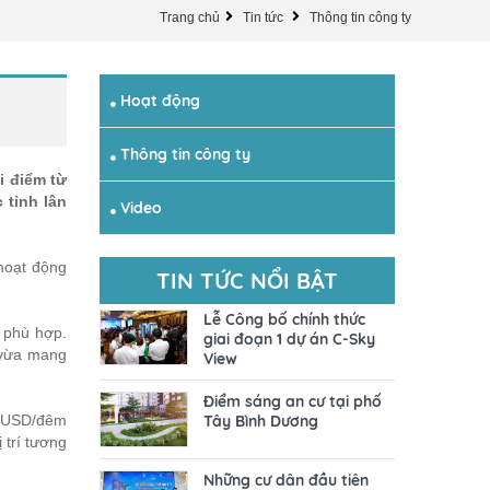
Trang chủ
Tin tức
Thông tin công ty
Hoạt động
Thông tin công ty
i điểm từ
 tỉnh lân
Video
 hoạt động
TIN TỨC NỔI BẬT
Lễ Công bố chính thức
ộ phù hợp.
giai đoạn 1 dự án C-Sky
 vừa mang
View
Điểm sáng an cư tại phố
40 USD/đêm
Tây Bình Dương
 trí tương
Những cư dân đầu tiên