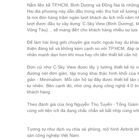
Nằm liền kề TP.HCM, Bình Dương và Đồng Nai là những tỉ
Hai địa phương này dẫn đầu trong việc thu hút số lượng
là nơi đón hàng trăm ngàn lượt khách du lịch mỗi năm nh
lượt được đầu tư xây dựng: C-Sky View (Bình Dương), k
Vũng Tàu)… sẽ mang đến cho khách hàng nhiều sự lựa 
Để làm hài lòng giới chuyên gia nước ngoài hay du khá
thiện đáng kể và không kém cạnh so với TP.HCM, đáp ứn
nhân mạnh dạn hơn khi mua hay chi tiền thiết kế căn hộ
Đơn cử như C-Sky View được lấy ý tưởng thiết kế từ n
đường nét đơn giản, tập trung khai thác hình khối của
giản - Minimalism. Mỗi căn hộ tại đây được thiết kế tận
tự nhiên. Bên cạnh đó, nhờ ứng dụng công nghệ 4.0 tr
khách hàng.
Theo đánh giá của ông Nguyễn Thọ Tuyển - Tổng Giám đ
cùng với tiện ích đa dạng chắc chắn sẽ bắt nhịp cùng với
Tương tự như dịch vụ chia sẻ phòng, mô hình Airbnb kh
sản công nghiệp Việt Nam.