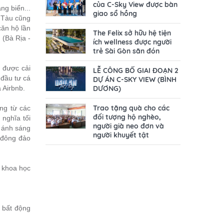
của C-Sky View được bàn
ng biển...
giao sổ hồng
g Tàu cũng
căn hộ lần
The Felix sở hữu hệ tiện
 (Bà Rịa -
ích wellness được người
trẻ Sài Gòn săn đón
u được cải
LỄ CÔNG BỐ GIAI ĐOẠN 2
đầu tư cá
DỰ ÁN C-SKY VIEW (BÌNH
DƯƠNG)
 Airbnb.
Trao tặng quà cho các
ng từ các
đối tượng hộ nghèo,
 nghĩa tối
người già neo đơn và
à ánh sáng
người khuyết tật
 đông đảo
 khoa học
g bất động