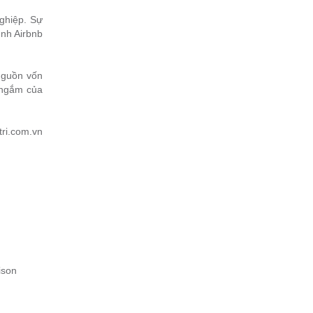
ghiệp. Sự
ình Airbnb
nguồn vốn
m ngắm của
tri.com.vn
ison