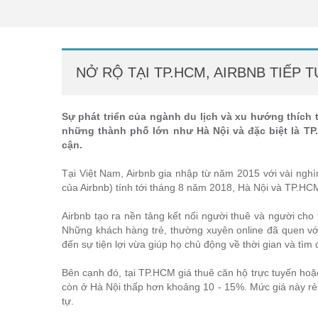
NỞ RỘ TẠI TP.HCM, AIRBNB TIẾP 
Sự phát triển của ngành du lịch và xu hướng thích t
những thành phố lớn như Hà Nội và đặc biệt là TP.H
cận.
Tại Việt Nam, Airbnb gia nhập từ năm 2015 với vài nghì
của Airbnb) tính tới tháng 8 năm 2018, Hà Nội và TP.HC
Airbnb tạo ra nền tảng kết nối người thuê và người cho 
Những khách hàng trẻ, thường xuyên online đã quen vớ
đến sự tiện lợi vừa giúp họ chủ động về thời gian và tìm
Bên cạnh đó, tại TP.HCM giá thuê căn hộ trực tuyến hoặ
còn ở Hà Nội thấp hơn khoảng 10 - 15%. Mức giá này rẻ h
tự.