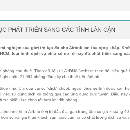
TỤC PHÁT TRIỂN SANG CÁC TỈNH LÂN CẬN
rải nghiệm của giới trẻ tạo đà cho Airbnb lan tỏa rộng khắp. Khở
CM, loại hình dịch vụ chia sẻ nơi ở này đã phát triển sang các
n phòng cho thuê. Theo dữ liệu từ AirDNA (website theo dõi hiệu quả
M ghi nhận 21.994 phòng đăng ký cho thuê trên Airbnb.
thuê nhà. Chỉ qua vài cú “click” chuột, người thuê sẽ tìm được căn h
i việc sử dụng dịch vụ thông qua các ứng dụng trực tuyến. Điều này
 được nhiều lựa chọn tốt hơn khi đặt phòng.
c theo mô hình Airbnb ở vị trí đắc địa, gần trung tâm có giá khoảng 
ơn so với giá thuê khách sạn hoặc căn hộ có chất lượng dịch vụ và vị