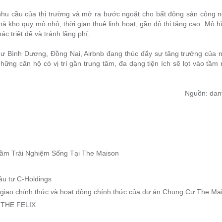
nhu cầu của thị trường và mở ra bước ngoặt cho bất động sản công n
à kho quy mô nhỏ, thời gian thuê linh hoạt, gần đô thị tăng cao. Mô h
c triệt để và tránh lãng phí.
như Bình Dương, Đồng Nai, Airbnb đang thúc đẩy sự tăng trưởng của 
 Những căn hộ có vị trí gần trung tâm, đa dạng tiện ích sẽ lọt vào tầ
Nguồn:
dan
ầm Trải Nghiệm Sống Tại The Maison
ầu tư C-Holdings
giao chính thức và hoạt động chính thức của dự án Chung Cư The Ma
THE FELIX