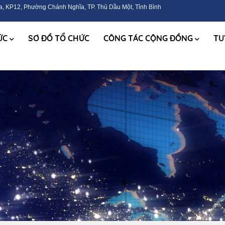
, KP12, Phường Chánh Nghĩa, TP. Thủ Dầu Một, Tỉnh Bình
TỨC
SƠ ĐỒ TỔ CHỨC
CÔNG TÁC CỘNG ĐỒNG
TU