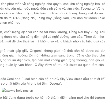
nh phát triển về công nghiệp nhờ quy tụ các khu công nghiệp lớn, cả
 lớn chuyên gia nước ngoài đến sinh sống và làm việc. Tương tự, Vũn
ờ vào các khu du lịch, bãi biển… Giữa bối cảnh này, hàng loạt dự án 
hu đô thị DTA (Đồng Nai), King Bay (Đồng Nai), khu dân cư Moon Lake
chọn phù hợp.
ch, chất lượng dịch vụ căn hộ tại Bình Dương, Đồng Nai hay Vũng Tà
g được nhu cầu sống tiện nghi và nghỉ dưỡng cao cấp. Theo đó, nhà 
 bắt mắt để cho thuê lại mà không sợ vắng khách nhờ vào hiệu quả của
ghệ thuật gấp giấy Origami, không gian nội thất căn hộ được tạo dự
 không gian, hướng tới một không gian sang trọng, đẳng cấp theo chủ
 dụng tối ưu diện tích, tạo nên một không gian rộng thoáng, đón gió v
ong quản lý, vận hành, C-Sky View sẽ thu hút được sự quan tâm của
ốc CenLand: "Loại hình căn hộ như C-Sky View được đầu tư thiết kế
 sự phát triển của Airbnb tại Bình Dương".
o bãi đang đứng trước cơ hội trở thành điểm sáng mới cho thị trườn