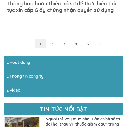
Thông báo hoàn thiện hồ sơ để thực hiện thủ
tục xin cấp Giấy chứng nhận quyền sử dụng
đất, quyền sở hữu nhà ở.
«
‹
1
2
3
4
5
›
»
Hoạt động
Thông tin công ty
Video
TIN TỨC NỔI BẬT
Người trẻ vay mua nhà: Cần chính sách
dài hơi thay vì "thuốc giảm đau" trong