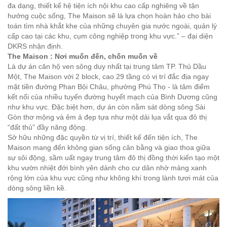
đa dạng, thiết kế hệ tiện ích nội khu cao cấp nghiêng về tận
hưởng cuộc sống, The Maison sẽ là lựa chọn hoàn hảo cho bài
toán tìm nhà khắt khe của những chuyên gia nước ngoài, quản lý
cấp cao tại các khu, cụm công nghiệp trong khu vực.”
– đại diện
DKRS nhận định.
The Maison : Nơi muốn đến, chốn muốn về
Là dự án căn hộ ven sông duy nhất tại trung tâm TP. Thủ Dầu
Một, The Maison với 2 block, cao 29 tầng có vị trí đắc địa ngay
mặt tiền đường Phan Bội Châu, phường Phú Thọ - là tâm điểm
kết nối của nhiều tuyến đường huyết mạch của Bình Dương cũng
như khu vực. Đặc biệt hơn, dự án còn nằm sát dòng sông Sài
Gòn thơ mộng và êm ả đẹp tựa như một dải lụa vắt qua đô thị
“đất thủ” đầy năng động.
Sở hữu những đặc quyền từ vị trí, thiết kế đến tiện ích, The
Maison mang đến không gian sống cân bằng và giao thoa giữa
sự sôi động, sầm uất ngay trung tâm đô thị đồng thời kiến tạo một
khu vườn nhiệt đới bình yên dành cho cư dân nhờ mảng xanh
rộng lớn của khu vực cũng như không khí trong lành tươi mát của
dòng sông liền kề.