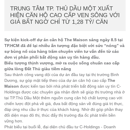
TRUNG TÂM TP. THỦ DẦU MỘT XUẤT
HIỆN CĂN HỘ CAO CẤP VEN SÔNG VỚI
GIÁ BẤT NGỜ CHỈ TỪ 1,28 TỶ/ CĂN
Sự kiện kick-off dự án căn hộ The Maison sáng ngày 8.5 tại
TP.HCM đã để lại nhiều ấn tượng đặc biệt với sức “nóng” và
sự bùng nổ của hàng trăm chuyên viên tư vấn đến từ các
đơn vị phân phối bất động sản uy tín hàng đầu.
Biểu tượng thịnh vượng, mở ra cuộc sống chuẩn cao cấp
giữa lòng Đất Thủ giàu tiềm năng
Sau thành công vang dội của dự án đầu tay tại thị trường Bình
Dương, sự góp mặt tiếp theo của dự án căn hộ cao cấp
The
Maison
được kiến tạo bởi nhà phát triển bất động sản uy tín C-
Holdings được các chuyên gia nhận định sẽ giúp thị trường nhà ở
tại TP.Thủ Dầu Một thêm nguồn cung căn hộ chất lượng cao với
chiến lược đột phá về giá, đưa bất động sản về đúng giá trị thực,
đáp ứng nhu cầu ở thực của khách hàng. Nhờ đó góp phần thay
đổi diện mạo đô thị, thúc đẩy thị trường địa ốc phát triển bền
vững hơn.
Phát biểu tại buổi lễ, đại diện chủ đầu tư C-Holdings - Doanh