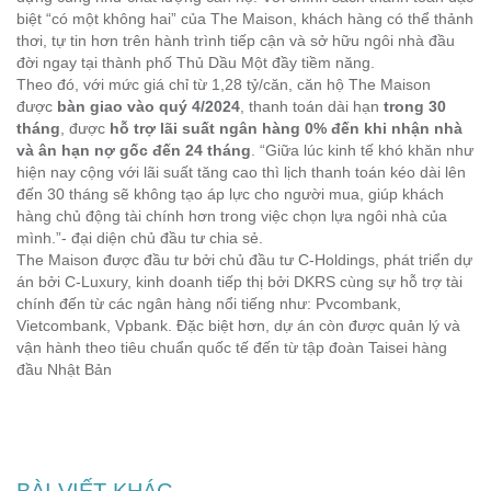
biệt “có một không hai” của The Maison, khách hàng có thể thảnh
thơi, tự tin hơn trên hành trình tiếp cận và sở hữu ngôi nhà đầu
đời ngay tại thành phố Thủ Dầu Một đầy tiềm năng.
Theo đó, với mức giá chỉ từ 1,28 tỷ/căn, căn hộ The Maison
được
bàn giao vào quý 4/2024
, thanh toán dài hạn
trong 30
tháng
, được
hỗ trợ lãi suất ngân hàng 0% đến khi nhận nhà
và ân hạn nợ gốc đến 24 tháng
.
“Giữa lúc kinh tế khó khăn như
hiện nay cộng với lãi suất tăng cao thì lịch thanh toán kéo dài lên
đến 30 tháng sẽ không tạo áp lực cho người mua, giúp khách
hàng chủ động tài chính hơn trong việc chọn lựa ngôi nhà của
mình.”
- đại diện chủ đầu tư chia sẻ.
The Maison được đầu tư bởi chủ đầu tư C-Holdings, phát triển dự
án bởi C-Luxury, kinh doanh tiếp thị bởi DKRS cùng sự hỗ trợ tài
chính đến từ các ngân hàng nổi tiếng như: Pvcombank,
Vietcombank, Vpbank. Đặc biệt hơn, dự án còn được quản lý và
vận hành theo tiêu chuẩn quốc tế đến từ tập đoàn Taisei hàng
đầu Nhật Bản