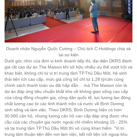
Doanh nhân Nguyễn Quốc Cường – Chủ tịch C-Holdings chia sẻ
tại sự kiện
Dưới góc nhìn của đơn vị kinh doanh tiếp thị, đại diện DKRS đánh
giá rất cao dự án The Maison khi sở hữu nhiều ưu thế vượt trội và
khác biệt, không chỉ từ vị trí trung tâm TP.Thủ Dầu Một, hệ sinh
thái tiện ích cao cấp, mức giá công bố chỉ từ 1,28 tỷ/căn cùng
chính sách thanh toán ưu đãi hấp dẫn… mà The Maison còn là
dự án đáp ứng tiêu chuẩn khắt khe về không gian sống cao cấp
của cộng đồng chuyên gia, công dân quốc tế, lực lượng lao động
chất lượng cao từ các tỉnh thành trên cả nước về Bình Dương
sinh sống và làm việc. Theo DKRS, Bình Dương hiện có hơn
30.000 căn hộ, nhưng lượng căn hộ cao cấp đáp ứng được nhu
cầu của các chuyên gia nước ngoài chỉ chiếm khoảng 15 - 25%
và tại trung tâm TP.Thủ Dầu Một thì vô cùng khan hiếm.
“Vị trí
trung tâm thuận tiện đến nơi làm việc, kết nối tiện ích ngoại khu