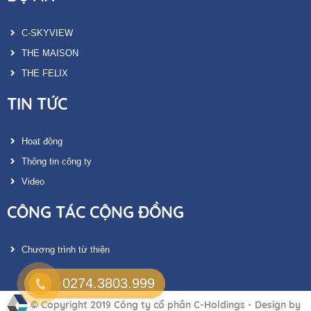
C-SKYVIEW
THE MAISON
THE FELIX
TIN TỨC
Hoạt động
Thông tin công ty
Video
CÔNG TÁC CỘNG ĐỒNG
Chương trình từ thiện
0274.3803.999
© Copyright 2019
Công ty cổ phần C-Holdings
-
Design by