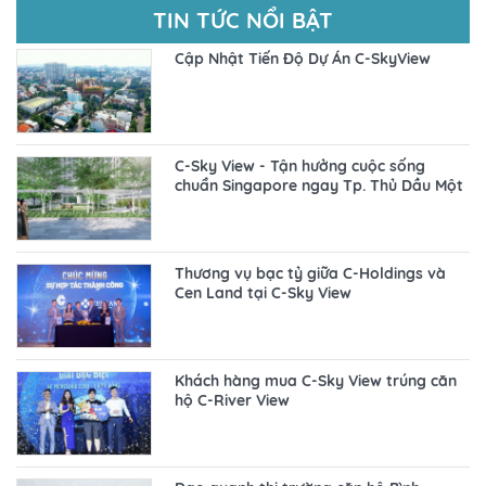
TIN TỨC NỔI BẬT
Cập Nhật Tiến Độ Dự Án C-SkyView
C-Sky View - Tận hưởng cuộc sống
chuẩn Singapore ngay Tp. Thủ Dầu Một
Thương vụ bạc tỷ giữa C-Holdings và
Cen Land tại C-Sky View
Khách hàng mua C-Sky View trúng căn
hộ C-River View