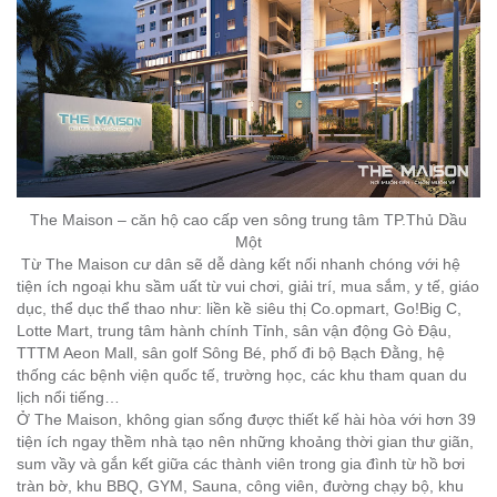
The Maison – căn hộ cao cấp ven sông trung tâm TP.Thủ Dầu
Một
Từ The Maison cư dân sẽ dễ dàng kết nối nhanh chóng với hệ
tiện ích ngoại khu sầm uất từ vui chơi, giải trí, mua sắm, y tế, giáo
dục, thể dục thể thao như: liền kề siêu thị Co.opmart, Go!Big C,
Lotte Mart, trung tâm hành chính Tỉnh, sân vận động Gò Đậu,
TTTM Aeon Mall, sân golf Sông Bé, phố đi bộ Bạch Đằng, hệ
thống các bệnh viện quốc tế, trường học, các khu tham quan du
lịch nổi tiếng…
Ở The Maison, không gian sống được thiết kế hài hòa với hơn 39
tiện ích ngay thềm nhà tạo nên những khoảng thời gian thư giãn,
sum vầy và gắn kết giữa các thành viên trong gia đình từ hồ bơi
tràn bờ, khu BBQ, GYM, Sauna, công viên, đường chạy bộ, khu