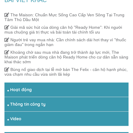
BÀI VIẾT KHÁC
The Maison: Chuẩn Mực Sống Cao Cấp Ven Sông Tại Trung
Tâm Thủ Dầu Một
Giải mã sức hút của dòng căn hộ "Ready Home": Khi người
mua chuộng giá trị thực và bài toán tài chính tối ưu
Người trẻ vay mua nhà: Cần chính sách dài hơi thay vì "thuốc
giảm đau" trong ngắn hạn
Khoảng chờ sau mua nhà đang trở thành áp lực mới, The
Maison phát triển dòng căn hộ Ready Home cho cư dân sẵn sàng
khai thác sớm
Bùng nổ giao dịch tại lễ mở bán The Felix - căn hộ hạnh phúc,
vừa chạm nhu cầu vừa sinh lãi kép
Hoạt động
Thông tin công ty
Video