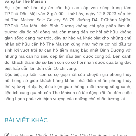
vàng từ The Maison
Sự kiện mở bán dự án căn hộ cao cấp ven sông trung tâm
TP.Thủ Dầu Một vào 8 giờ 00 - thứ bảy, ngày 12.8.2023 sắp tới
tại The Maison Sale Gallery Số 79, đường D4, P.Chánh Nghĩa,
TP.Thủ Dầu Một, tỉnh Bình Dương không chỉ góp phần làm thị
trường địa ốc sôi động mà còn mang đến cơ hội sở hữu không
gian sống đáng mơ ước, đầy tự hào và khác biệt cho những chủ
nhân sở hữu căn hộ The Maison cũng như mở ra cơ hội đầu tư
sinh lời vượt trội từ căn hộ tiềm năng bậc nhất Bình Dương với
những mã căn hộ siêu đẹp lần đầu tiên được công bố. Bên cạnh
đó, khách tham dự sự kiện còn có cơ hội nhận được quà tặng đặc
biệt hấp dẫn lên đến đến 10 chỉ vàng.
Đặc biệt, sự kiện còn có sự góp mặt của chuyên gia phong thủy
nổi tiếng sẽ giúp khách hàng khám phá điểm nhấn phong thủy
thú vị từ vị trí địa lý, điều kiện giao thông, môi trường sống xanh,
tiện ích xung quanh của The Maison có tác động rất lớn đến cuộc
sống hạnh phúc và thịnh vượng của những chủ nhân tương lai.
BÀI VIẾT KHÁC
The Maison: Chuẩn Mực Sống Cao Cấp Ven Sông Tại Trung