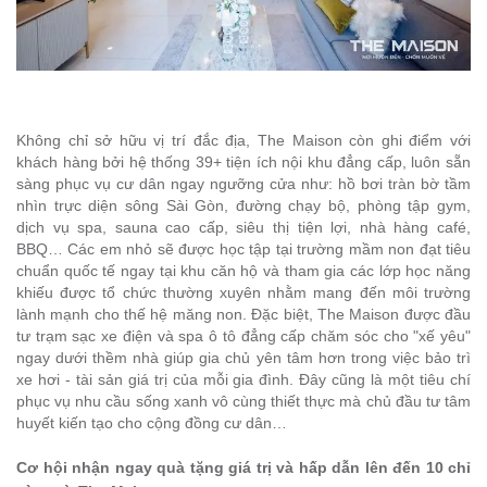
Không chỉ sở hữu vị trí đắc địa, The Maison còn ghi điểm với
khách hàng bởi hệ thống 39+ tiện ích nội khu đẳng cấp, luôn sẵn
sàng phục vụ cư dân ngay ngưỡng cửa như: hồ bơi tràn bờ tầm
nhìn trực diện sông Sài Gòn, đường chạy bộ, phòng tập gym,
dịch vụ spa, sauna cao cấp, siêu thị tiện lợi, nhà hàng café,
BBQ… Các em nhỏ sẽ được học tập tại trường mầm non đạt tiêu
chuẩn quốc tế ngay tại khu căn hộ và tham gia các lớp học năng
khiếu được tổ chức thường xuyên nhằm mang đến môi trường
lành mạnh cho thế hệ măng non. Đặc biệt, The Maison được đầu
tư trạm sạc xe điện và spa ô tô đẳng cấp chăm sóc cho "xế yêu"
ngay dưới thềm nhà giúp gia chủ yên tâm hơn trong việc bảo trì
xe hơi - tài sản giá trị của mỗi gia đình. Đây cũng là một tiêu chí
phục vụ nhu cầu sống xanh vô cùng thiết thực mà chủ đầu tư tâm
huyết kiến tạo cho cộng đồng cư dân…
Cơ hội nhận ngay quà tặng giá trị và hấp dẫn lên đến 10 chỉ