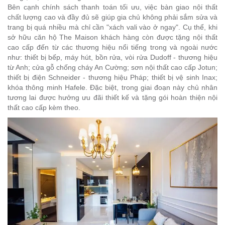
Bên cạnh chính sách thanh toán tối ưu, việc bàn giao nội thất
chất lượng cao và đầy đủ sẽ giúp gia chủ không phải sắm sửa và
trang bị quá nhiều mà chỉ cần "xách vali vào ở ngay". Cụ thể, khi
sở hữu căn hộ The Maison khách hàng còn được tặng nội thất
cao cấp đến từ các thương hiệu nổi tiếng trong và ngoài nước
như: thiết bị bếp, máy hút, bồn rửa, vòi rửa Dudoff - thương hiệu
từ Anh; cửa gỗ chống cháy An Cường; sơn nội thất cao cấp Jotun;
thiết bị điện Schneider - thương hiệu Pháp; thiết bị vệ sinh Inax;
khóa thông minh Hafele. Đặc biệt, trong giai đoạn này chủ nhân
tương lai được hưởng ưu đãi thiết kế và tặng gói hoàn thiện nội
thất cao cấp kèm theo.