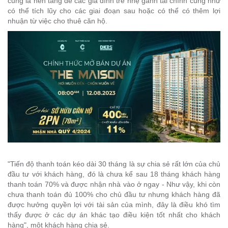
cũng là nền tảng để các gia đình trẻ nhẹ gánh tài chính cũng như
có thể tích lũy cho các giai đoạn sau hoặc có thể có thêm lợi
nhuận từ việc cho thuê căn hộ.
"Tiến độ thanh toán kéo dài 30 tháng là sự chia sẻ rất lớn của chủ
đầu tư với khách hàng, đó là chưa kể sau 18 tháng khách hàng
thanh toán 70% và được nhận nhà vào ở ngay - Như vậy, khi còn
chưa thanh toán đủ 100% cho chủ đầu tư nhưng khách hàng đã
được hưởng quyền lợi với tài sản của mình, đây là điều khó tìm
thấy được ở các dự án khác tạo điều kiện tốt nhất cho khách
hàng", một khách hàng chia sẻ.