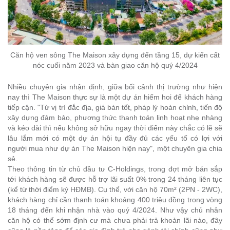
Căn hộ ven sông The Maison xây dựng đến tầng 15, dự kiến cất
nóc cuối năm 2023 và bàn giao căn hộ quý 4/2024
Nhiều chuyên gia nhận định, giữa bối cảnh thị trường như hiện
nay thì The Maison thực sự là một dự án hiếm hoi để khách hàng
tiếp cận. "Từ vị trí đắc địa, giá bán tốt, pháp lý hoàn chỉnh, tiến độ
xây dựng đảm bảo, phương thức thanh toán linh hoạt nhẹ nhàng
và kéo dài thì nếu không sở hữu ngay thời điểm này chắc có lẽ sẽ
lâu lắm mới có một dự án hội tụ đầy đủ các yếu tố có lợi với
người mua như dự án The Maison hiện nay", một chuyên gia chia
sẻ.
Theo thông tin từ chủ đầu tư C-Holdings, trong đợt mở bán sắp
tới khách hàng sẽ được hỗ trợ lãi suất 0% trong 24 tháng liên tục
(kể từ thời điểm ký HĐMB). Cụ thể, với căn hộ 70m² (2PN - 2WC),
khách hàng chỉ cần thanh toán khoảng 400 triệu đồng trong vòng
18 tháng đến khi nhận nhà vào quý 4/2024. Như vậy chủ nhân
căn hộ có thể sớm định cư mà chưa phải trả khoản lãi nào, đây