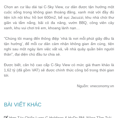
Chọn an cư lâu dài tại C-Sky View, cư dân được tận hưởng một
cuộc sống trong không gian thoáng đãng, xanh mát với đầy đủ
tiện ích nội khu: hồ bơi 600m2, bể sục Jacuzzi, khu nhà chòi thư
giãn và tắm nắng, bãi cỏ đa năng, vườn BBQ, công viên cây
xanh, khu vui chơi trẻ em, khoang lánh nạn…
"Chúng tôi mang đến thông điệp 'nhà là nơi mỗi phút giây đều là
tận hưởng', để mỗi cư dân cảm nhận không gian ấm cúng, tiện
nghi sau một ngày làm việc vất vả, về nhà quây quần bên người
thân", đại diện chủ đầu tư chia sẻ.
Được biết, căn hộ cao cấp C-Sky View có mức giá tham khảo là
1,62 tỷ (đã gồm VAT) sẽ được chính thức công bố trong thời gian
tới.
Nguồn:
vneconomy.vn
BÀI VIẾT KHÁC
Hợp Tác Chiến Lược C-Holdings & HaDo PM: Nâng Tầm Trải