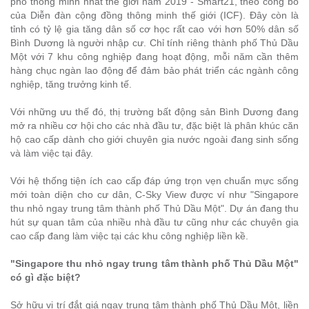
phố thông minh nhất thế giới năm 2019 - Smart21, theo công bố
của Diễn đàn cộng đồng thông minh thế giới (ICF). Đây còn là
tỉnh có tỷ lệ gia tăng dân số cơ học rất cao với hơn 50% dân số
Bình Dương là người nhập cư. Chỉ tính riêng thành phố Thủ Dầu
Một với 7 khu công nghiệp đang hoạt động, mỗi năm cần thêm
hàng chục ngàn lao động để đảm bảo phát triển các ngành công
nghiệp, tăng trưởng kinh tế.
Với những ưu thế đó, thị trường bất động sản Bình Dương đang
mở ra nhiều cơ hội cho các nhà đầu tư, đặc biệt là phân khúc căn
hộ cao cấp dành cho giới chuyên gia nước ngoài đang sinh sống
và làm việc tại đây.
Với hệ thống tiện ích cao cấp đáp ứng trọn vẹn chuẩn mực sống
mới toàn diện cho cư dân, C-Sky View được ví như "Singapore
thu nhỏ ngay trung tâm thành phố Thủ Dầu Một". Dự án đang thu
hút sự quan tâm của nhiều nhà đầu tư cũng như các chuyên gia
cao cấp đang làm việc tại các khu công nghiệp liền kề.
"Singapore thu nhỏ ngay trung tâm thành phố Thủ Dầu Một"
có gì đặc biệt?
Sở hữu vị trí đắt giá ngay trung tâm thành phố Thủ Dầu Một, liền