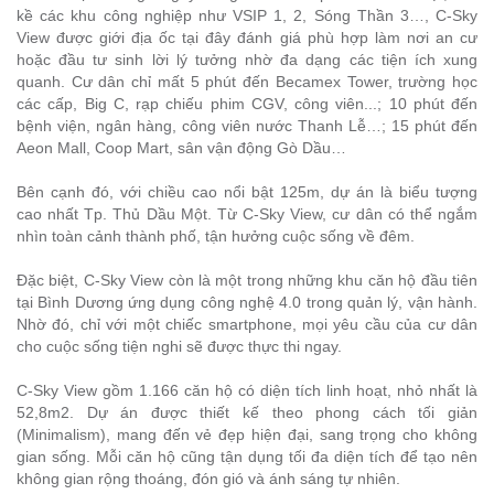
kề các khu công nghiệp như VSIP 1, 2, Sóng Thần 3…, C-Sky
View được giới địa ốc tại đây đánh giá phù hợp làm nơi an cư
hoặc đầu tư sinh lời lý tưởng nhờ đa dạng các tiện ích xung
quanh. Cư dân chỉ mất 5 phút đến Becamex Tower, trường học
các cấp, Big C, rạp chiếu phim CGV, công viên...; 10 phút đến
bệnh viện, ngân hàng, công viên nước Thanh Lễ…; 15 phút đến
Aeon Mall, Coop Mart, sân vận động Gò Dầu…
Bên cạnh đó, với chiều cao nổi bật 125m, dự án là biểu tượng
cao nhất Tp. Thủ Dầu Một. Từ C-Sky View, cư dân có thể ngắm
nhìn toàn cảnh thành phố, tận hưởng cuộc sống về đêm.
Đặc biệt, C-Sky View còn là một trong những khu căn hộ đầu tiên
tại Bình Dương ứng dụng công nghệ 4.0 trong quản lý, vận hành.
Nhờ đó, chỉ với một chiếc smartphone, mọi yêu cầu của cư dân
cho cuộc sống tiện nghi sẽ được thực thi ngay.
C-Sky View gồm 1.166 căn hộ có diện tích linh hoạt, nhỏ nhất là
52,8m2. Dự án được thiết kế theo phong cách tối giản
(Minimalism), mang đến vẻ đẹp hiện đại, sang trọng cho không
gian sống. Mỗi căn hộ cũng tận dụng tối đa diện tích để tạo nên
không gian rộng thoáng, đón gió và ánh sáng tự nhiên.